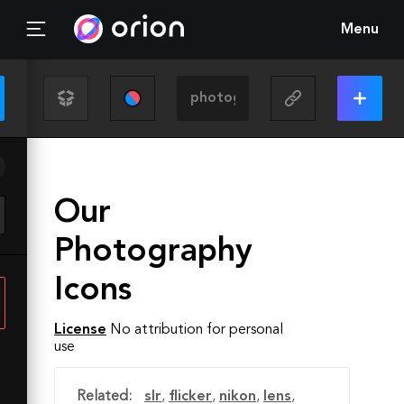
Menu
Our
Photography
Icons
License
No attribution for personal
use
Related:
slr
,
flicker
,
nikon
,
lens
,