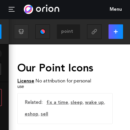
Menu
Our Point Icons
License
No attribution for personal
use
Related:
fix a time
,
sleep
,
wake up
,
eshop
,
sell